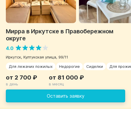
Мирра в Иркутске в Правобережном
округе
4.0
Иркутск, Култукская улица, 99/11
Для лежачих пожилых
Недорогие
Сиделки
Для прожи
от 2 700 ₽
от 81 000 ₽
в день
в месяц
Оставить заявку