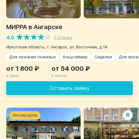
МИРРА в Ангарске
4.0
2 отзыва
Иркутская область, г. Ангарск, ул. Восточная, д 14
Для лежачих пожилых
Альцгеймер
Сиделки
Для прож
от 1 800 ₽
от 54 000 ₽
в день
в месяц
Оставить заявку
РЕКОМЕНДУЕМ