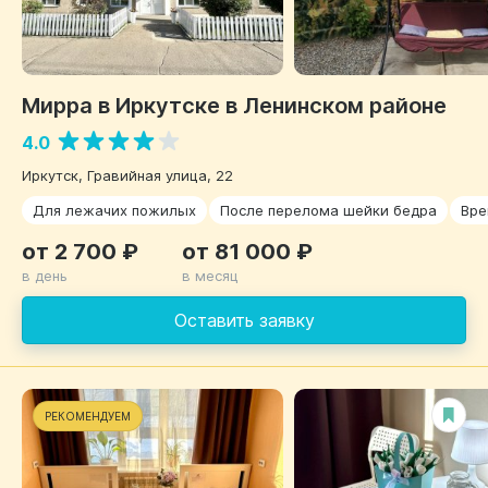
Мирра в Иркутске в Ленинском районе
4.0
Иркутск, Гравийная улица, 22
Для лежачих пожилых
После перелома шейки бедра
Вре
от 2 700 ₽
от 81 000 ₽
в день
в месяц
Оставить заявку
РЕКОМЕНДУЕМ