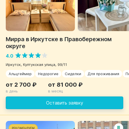
Мирра в Иркутске в Правобережном
округе
4.0
Иркутск, Култукская улица, 99/11
Альцгеймер
Недорогие
Сиделки
Для проживания
П
от 2 700 ₽
от 81 000 ₽
в день
в месяц
Оставить заявку
РЕКОМЕНДУЕМ