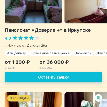
Пансионат «Доверие +» в Иркутске
4.0
г. Иркутск, ул. Донская 26а
Альцгеймер
Временное размещение
Паркинсон
Для л
от 1 200 ₽
от 36 000 ₽
в день
в месяц
Оставить заявку
РЕКОМЕНДУЕМ