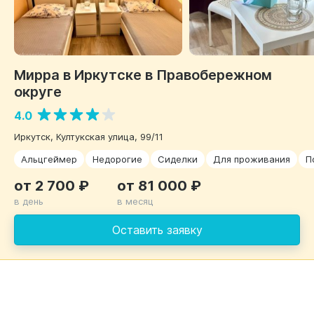
Мирра в Иркутске в Правобережном
округе
4.0
Иркутск, Култукская улица, 99/11
Альцгеймер
Недорогие
Сиделки
Для проживания
П
от 2 700 ₽
от 81 000 ₽
в день
в месяц
Оставить заявку