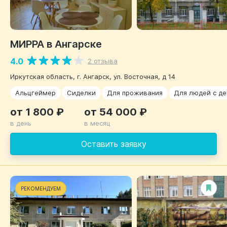
МИРРА в Ангарске
4.0
2 отзыва
Иркутская область, г. Ангарск, ул. Восточная, д 14
Альцгеймер
Сиделки
Для проживания
Для людей с д
от 1 800 ₽
от 54 000 ₽
в день
в месяц
Оставить заявку
РЕКОМЕНДУЕМ