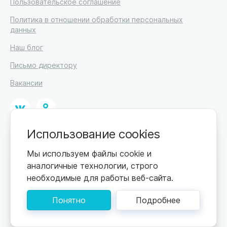
Пользовательское соглашение
Политика в отношении обработки персональных
данных
Наш блог
Письмо директору
Вакансии
Использование cookies
© 2026
ИП Высоцкий Дмитрий Петрович, ИНН 233610721148
Мы используем файлы cookie и
аналогичные технологии, строго
0+
Цены обновляются по мере поступления новой
необходимые для работы веб-сайта.
информации. Точную стоимость уточняйте у
пансионата. Информация, предоставленная на сайте,
Понятно
Подробнее
не может быть использована для постановки
диагноза, назначения лечения и не заменяет прием
врача.