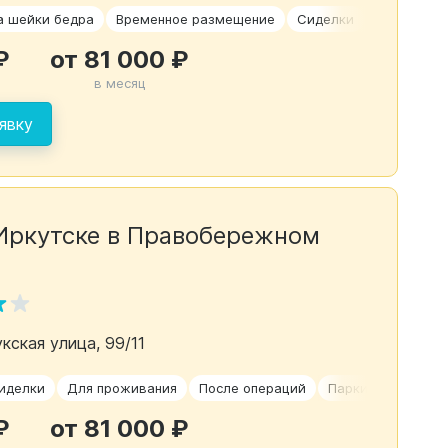
а шейки бедра
Временное размещение
Сиделки
Сахарный 
₽
от 81 000 ₽
в месяц
явку
Иркутске в Правобережном
кская улица, 99/11
иделки
Для проживания
После операций
Паркинсон
₽
от 81 000 ₽