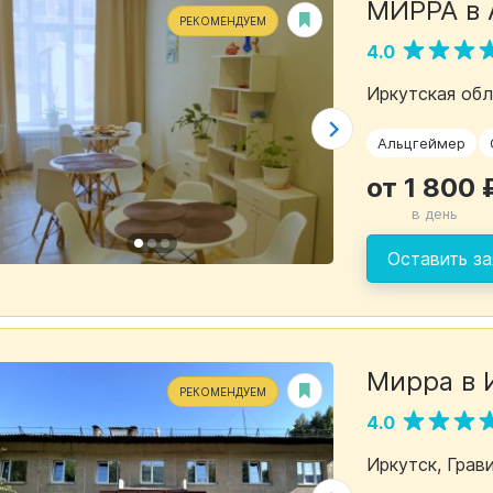
МИРРА в 
РЕКОМЕНДУЕМ
4.0
Иркутская обла
Альцгеймер
от 1 800 
в день
Оставить за
Мирра в 
РЕКОМЕНДУЕМ
4.0
Иркутск, Грави