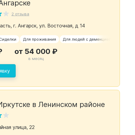
Ангарске
2 отзыва
сть, г. Ангарск, ул. Восточная, д 14
Сиделки
Для проживания
Для людей с деменцией
Паркинс
₽
от 54 000 ₽
в месяц
явку
Иркутске в Ленинском районе
йная улица, 22