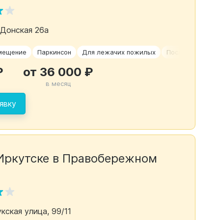
. Донская 26а
мещение
Паркинсон
Для лежачих пожилых
После перелома
₽
от 36 000 ₽
в месяц
явку
Иркутске в Правобережном
кская улица, 99/11