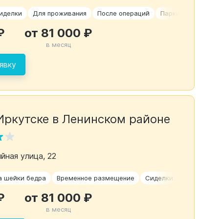
иделки
Для проживания
После операций
Паркинсон
₽
от 81 000 ₽
в месяц
явку
Иркутске в Ленинском районе
йная улица, 22
а шейки бедра
Временное размещение
Сиделки
Сахарный 
₽
от 81 000 ₽
в месяц