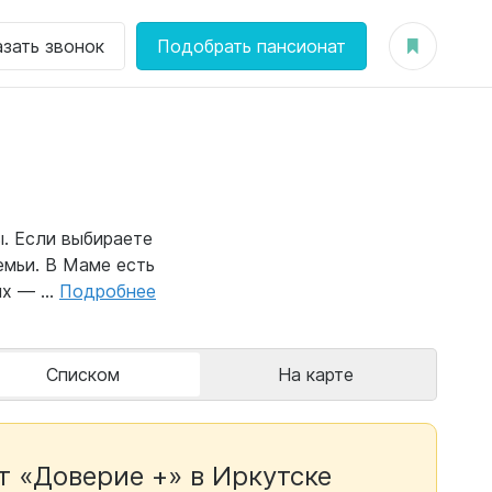
азать звонок
Подобрать пансионат
ы. Если выбираете
емьи.
В Маме есть
х — ...
Подробнее
Списком
На карте
т «Доверие +» в Иркутске