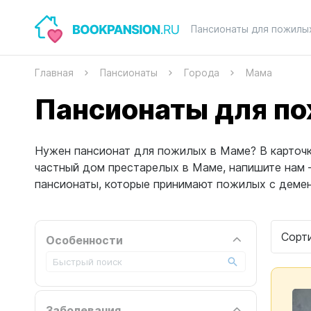
Пансионаты для пожилы
Главная
Пансионаты
Города
Мама
Пансионаты для п
Нужен пансионат для пожилых в Маме? В карточка
частный дом престарелых в Маме, напишите нам
пансионаты, которые принимают пожилых с демен
Сорт
Особенности
Заболевания